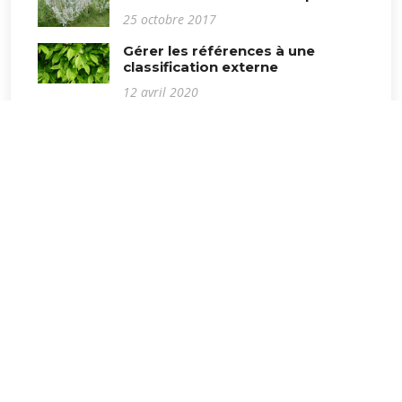
25 octobre 2017
Gérer les références à une
classification externe
12 avril 2020
Projet
.
Biodiv
Accès rédacteurs
Les sites Biodiv
Voir également
Biodiv.Balma
APCVEB