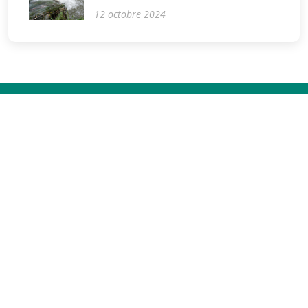
12 octobre 2024
Projet
.
Biodiv
Accès rédacteurs
Les sites Biodiv
Voir également
Biodiv.Balma
APCVEB
Biodiv.Sone
Balgor
Biodiv.Flourens