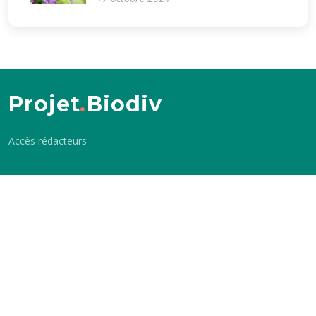
Projet
.
Biodiv
Accès rédacteurs
Les sites Biodiv
Voir également
Biodiv.Balma
APCVEB
Biodiv.Sone
Balgor
Biodiv.Flourens