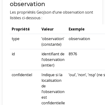
observation
Les propriétés GeoJson d’une observation sont
listées ci-dessous :
Propriété
Valeur
Exemple
type
’observation’
observation
(constante)
id
identifiant de
8976
l’observation
(entier)
confidentiel
Indique si la
’oui’, ’non’, ’nsp’ (ne 
localisation
de
l’observation
est
confidentielle