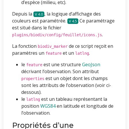
d’espèce (milieu, etc).
Depuis la
, la logique d’affichage des
4.0
couleurs est paramétrée.
Ce paramétrage
4.5
est situé dans le fichier
.
plugins/biodiv/config/feuillet/icons.js
La fonction
de ce script reçoit en
biodiv_marker
paramètres un
et un
.
feature
latlng
le
est une structure
GeoJson
feature
décrivant l’observation. Son attribut
est un objet dont les champs
properties
sont les attributs de l’observation (voir ci-
dessous).
le
est un tableau représentant la
latlng
position
WGS84
en latitude et longitude de
l’observation.
Propriétés d’une