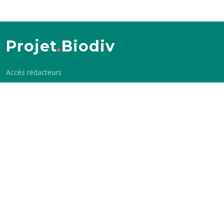
Projet
.
Biodiv
Accès rédacteurs
Les sites Biodiv
Voir également
Biodiv.Balma
APCVEB
Biodiv.Sone
Balgor
Biodiv.Flourens
Crédits