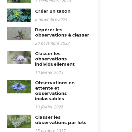
30 septembre 2020
Créer un taxon
8 novembre 2024
Repérer les
observations à classer
20 novembre 2022
Classer les
observations
individuellement
10 février 2025
Observations en
attente et
observations
inclassables
10 février 2025
Classer les
observations par lots
25 octobre 2017