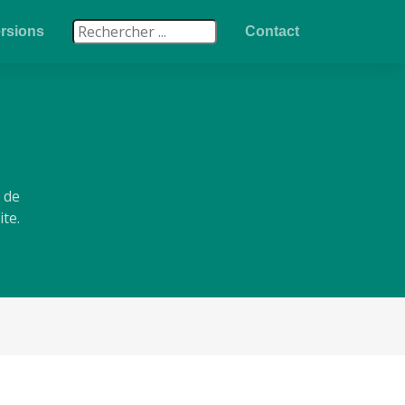
rsions
Contact
 de
te.