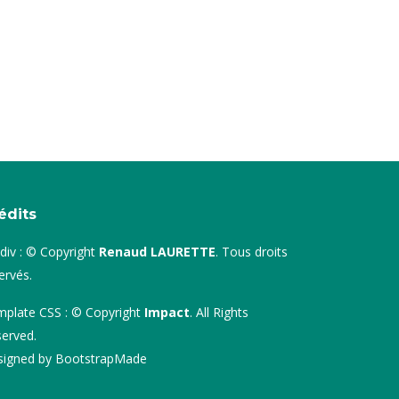
édits
div : © Copyright
Renaud LAURETTE
. Tous droits
ervés.
plate CSS : © Copyright
Impact
. All Rights
erved.
signed by
BootstrapMade